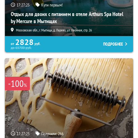
17:27:24
Купи первым!
Отдых для двоих с питанием в отеле Arthurs Spa Hotel
by Mercure в Мытищах
Московская обл., г. Мытищи, д. Ларево, ул. Хвойная, стр. 26
2828
ПОДРОБНЕЕ
от
руб.
до
65700
руб.
-100
%
17:27:24
Получили:
266