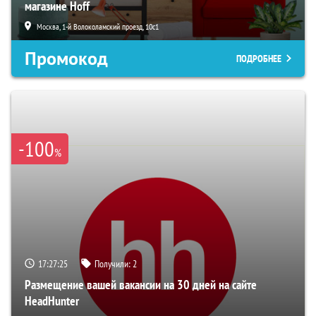
магазине Hoff
Москва, 1-й Волоколамский проезд, 10с1
Промокод
ПОДРОБНЕЕ
-100
%
17:27:24
Получили:
2
Размещение вашей вакансии на 30 дней на сайте
HeadHunter