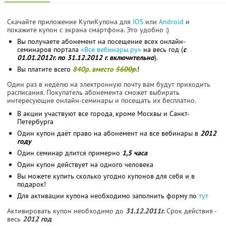
Скачайте приложение КупиКупона для
IOS
или
Android
и
покажите купон с экрана смартфона. Это удобно :)
Вы получаете абонемент на посещение всех онлайн-
семинаров портала
«Все вебинары.ру»
на весь год (
с
01.01.2012г. по 31.12.2012 г. включительно
).
Вы платите всего
840р. вместо
5600р.
!
Один раз в неделю на электронную почту вам будут приходить
расписания. Покупатель абонемента сможет выбирать
интересующие онлайн-семинары и посещать их бесплатно.
В акции участвуют все города, кроме Москвы и Санкт-
Петербурга
Один купон даёт право на абонемент на все вебинары в
2012
году
Один семинар длится примерно
1,5 часа
Один купон действует на одного человека
Вы можете купить сколько угодно купонов для себя и в
подарок!
Для активации купона необходимо заполнить форму по
тут
Активировать купон необходимо до
31.12.2011г.
Срок действия -
весь
2012 год