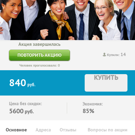
Акция завершилась
14
ПОВТОРИТЬ АКЦИЮ
Купили:
Человек проголосовало: 0
КУПИТЬ
840
руб.
Цена без скидки:
Экономия:
5600
85%
руб.
Основное
Адреса
Отзывы
Вопросы по акции