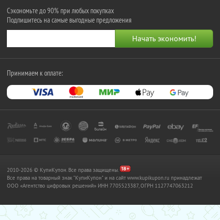
Сэкономьте до 90% при любых покупках
Подпишитесь на самые выгодные предложения
Принимаем к оплате:
2010-2026 © КупиКупон. Все права защищены.
Все права на товарный знак "КупиКупон" и на сайт www.kupikupon.ru принадлежат
OOO «Агентство цифровых решений» ИНН 7705523387, ОГРН 1127747063212