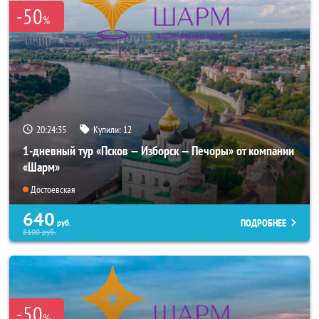
-50
%
20:24:34
Купили:
12
1-дневный тур «Псков — Изборск — Печоры» от компании
«Шарм»
Достоевская
640
ПОДРОБНЕЕ
руб.
5100
руб.
-50
%