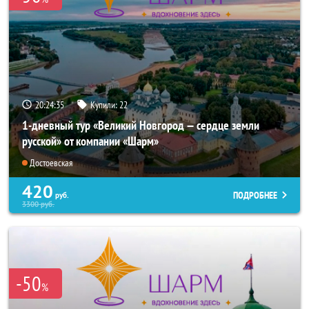
20:24:34
Купили:
22
1-дневный тур «Великий Новгород — сердце земли
русской» от компании «Шарм»
Достоевская
420
ПОДРОБНЕЕ
руб.
3300
руб.
-50
%