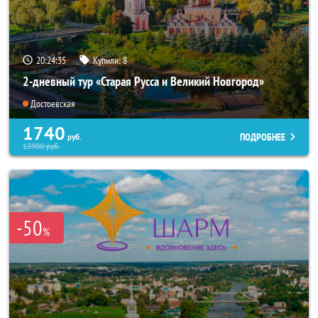
20:24:34
Купили:
8
2-дневный тур «Старая Русса и Великий Новгород»
Достоевская
1740
ПОДРОБНЕЕ
руб.
13900
руб.
-50
%