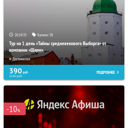
20:24:34
Купили:
58
Тур на 1 день «Тайны средневекового Выборга» от
компании «Шарм»
Достоевская
390
ПОДРОБНЕЕ
руб.
3100
руб.
-10
%