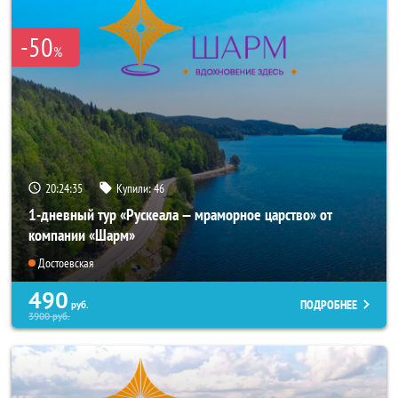
-50
%
20:24:34
Купили:
46
1-дневный тур «Рускеала — мраморное царство» от
компании «Шарм»
Достоевская
490
ПОДРОБНЕЕ
руб.
3900
руб.