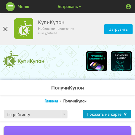
Меню
Астрахань
КупиКупон
Мобильное приложение
Загрузить
ещё удобнее
ПолучиКупон
Главная
ПолучиКупон
Показать на карте
По рейтингу