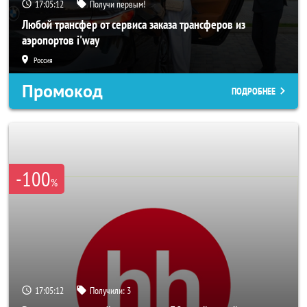
17:05:10
Получи первым!
Любой трансфер от сервиса заказа трансферов из
аэропортов i'way
Россия
Промокод
ПОДРОБНЕЕ
-100
%
17:05:10
Получили:
3